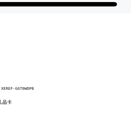
码
XEREF-GGT0WDP8
礼品卡