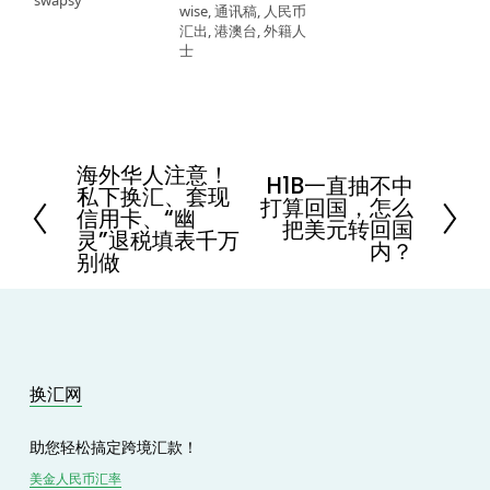
swapsy
wise
,
通讯稿
,
人民币
汇出
,
港澳台
,
外籍人
士
海外华人注意！
P
H1B一直抽不中
N
私下换汇、套现
r
打算回国，怎么
e
信用卡、“幽
e
把美元转回国
x
灵”退税填表千万
v
内？
t
i
别做
o
u
s
换汇网
助您轻松搞定跨境汇款！
美金人民币汇率