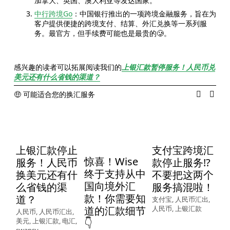
加拿大、英国、澳大利亚等发达国家。
中行跨境Go
：中国银行推出的一项跨境金融服务，旨在为
客户提供便捷的跨境支付、结算、外汇兑换等一系列服
务。最官方，但手续费可能也是最贵的🥲。
感兴趣的读者可以拓展阅读我们的
上银汇款暂停服务！人民币兑
美元还有什么省钱的渠道？
🤑 可能适合您的换汇服务
上银汇款停止
支付宝跨境汇
惊喜！Wise
服务！人民币
款停止服务!?
终于支持从中
换美元还有什
不要把这两个
国向境外汇
么省钱的渠
服务搞混啦！
款！你需要知
道？
支付宝
,
人民币汇出
,
支
道的汇款细节
人民币
,
上银汇款
pa
人民币
,
人民币汇出
,
汇
美元
,
上银汇款
,
电汇
,
👇