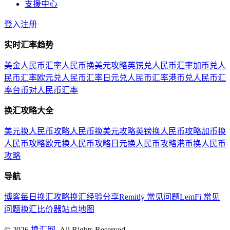
支援中心
登入
注册
实时汇率趋势
美金人民币汇率
人民币换美元攻略
英镑兑人民币汇率
加币兑人
民币汇率
欧元兑人民币汇率
日元兑人民币汇率
港币兑人民币汇
率
台币对人民币汇率
换汇攻略大全
美元换人民币攻略
人民币换美元攻略
英镑换人民币攻略
加币换
人民币攻略
欧元换人民币攻略
日元换人民币攻略
港币换人民币
攻略
导航
博客
每日换汇攻略
换汇经验分享
Remitly 常见问题
LemFi 常见
问题
换汇比价器
站点地图
©
2026
换汇网
. All Rights Reserved.