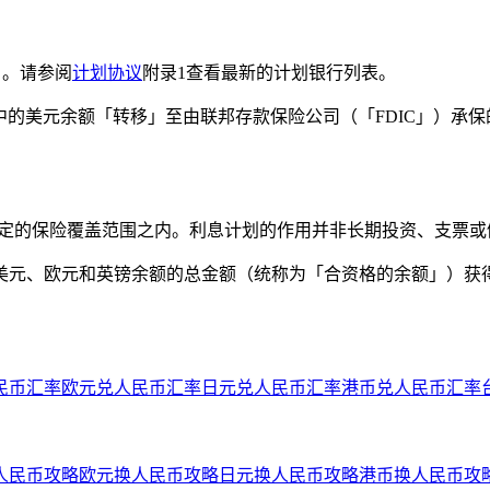
.）。请参阅
计划协议
附录1查看最新的计划银行列表。
户中的美元余额「转移」至由联邦存款保险公司（「FDIC」）承
规定的保险覆盖范围之内。利息计划的作用并非长期投资、支票
元、欧元和英镑余额的总金额（统称为「合资格的余额」）获得
民币汇率
欧元兑人民币汇率
日元兑人民币汇率
港币兑人民币汇率
人民币攻略
欧元换人民币攻略
日元换人民币攻略
港币换人民币攻