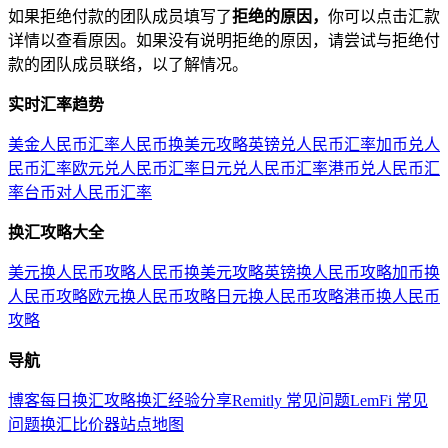
如果拒绝付款的团队成员填写了
拒绝的原因，
你可以点击汇款
详情以查看原因。如果没有说明拒绝的原因，请尝试与拒绝付
款的团队成员联络，以了解情况。
实时汇率趋势
美金人民币汇率
人民币换美元攻略
英镑兑人民币汇率
加币兑人
民币汇率
欧元兑人民币汇率
日元兑人民币汇率
港币兑人民币汇
率
台币对人民币汇率
换汇攻略大全
美元换人民币攻略
人民币换美元攻略
英镑换人民币攻略
加币换
人民币攻略
欧元换人民币攻略
日元换人民币攻略
港币换人民币
攻略
导航
博客
每日换汇攻略
换汇经验分享
Remitly 常见问题
LemFi 常见
问题
换汇比价器
站点地图