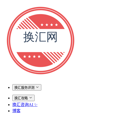
换汇服务评测
换汇攻略
换汇咨询AI ✨
博客