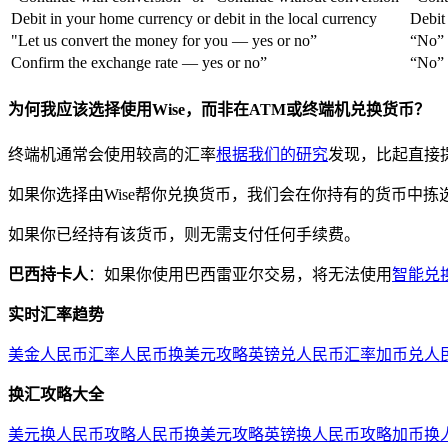
Debit in your home currency or debit in the local currency
Debit
"Let us convert the money for you — yes or no”
“No”
Confirm the exchange rate — yes or no”
“No”
为何我应该选择使用Wise，而非在ATM或终端机兑换货币？
终端机通常会使用较高的汇率
根据我们的研究
发现，比起直接
如果你选择由Wise帮你兑换货币，我们会在你持有的货币中
如果你已经持有该货币，则无需支付任何手续费。
巴西持卡人
：如果你使用巴西雷亚尔交易，将无法使用
智能兑
实时汇率趋势
美金人民币汇率
人民币换美元攻略
英镑兑人民币汇率
加币兑人
换汇攻略大全
美元换人民币攻略
人民币换美元攻略
英镑换人民币攻略
加币换