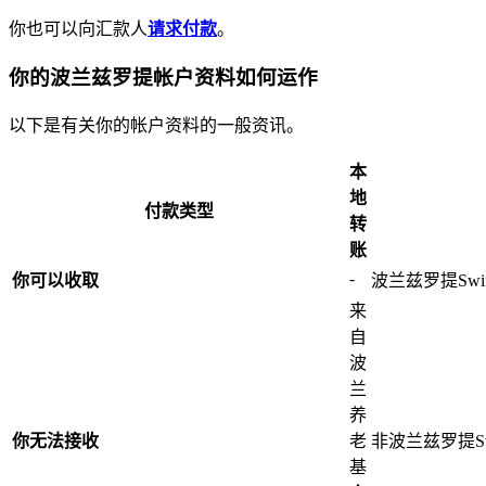
你也可以向汇款人
请求付款
。
你的波兰兹罗提帐户资料如何运作
以下是有关你的帐户资料的一般资讯。
本
地
付款类型
转
账
-
你可以收取
波兰兹罗提Swi
来
自
波
兰
养
你无法接收
老
非波兰兹罗提Sw
基