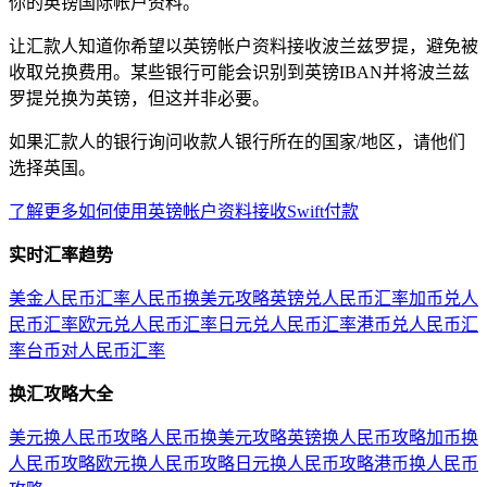
你的英镑国际帐户资料。
让汇款人知道你希望以英镑帐户资料接收波兰兹罗提，避免被
收取兑换费用。某些银行可能会识别到英镑IBAN并将波兰兹
罗提兑换为英镑，但这并非必要。
如果汇款人的银行询问收款人银行所在的国家/地区，请他们
选择英国。
了解更多如何使用英镑帐户资料接收Swift付款
实时汇率趋势
美金人民币汇率
人民币换美元攻略
英镑兑人民币汇率
加币兑人
民币汇率
欧元兑人民币汇率
日元兑人民币汇率
港币兑人民币汇
率
台币对人民币汇率
换汇攻略大全
美元换人民币攻略
人民币换美元攻略
英镑换人民币攻略
加币换
人民币攻略
欧元换人民币攻略
日元换人民币攻略
港币换人民币