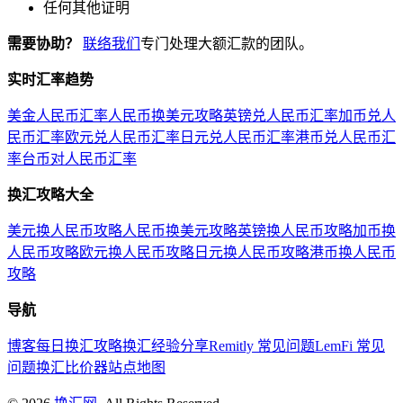
任何其他证明
需要协助？
联络我们
专门处理大额汇款的团队。
实时汇率趋势
美金人民币汇率
人民币换美元攻略
英镑兑人民币汇率
加币兑人
民币汇率
欧元兑人民币汇率
日元兑人民币汇率
港币兑人民币汇
率
台币对人民币汇率
换汇攻略大全
美元换人民币攻略
人民币换美元攻略
英镑换人民币攻略
加币换
人民币攻略
欧元换人民币攻略
日元换人民币攻略
港币换人民币
攻略
导航
博客
每日换汇攻略
换汇经验分享
Remitly 常见问题
LemFi 常见
问题
换汇比价器
站点地图