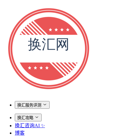
换汇服务评测
换汇攻略
换汇咨询AI ✨
博客