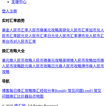
支援中心
登入
注册
实时汇率趋势
美金人民币汇率
人民币换美元攻略
英镑兑人民币汇率
加币兑人
民币汇率
欧元兑人民币汇率
日元兑人民币汇率
港币兑人民币汇
率
台币对人民币汇率
换汇攻略大全
美元换人民币攻略
人民币换美元攻略
英镑换人民币攻略
加币换
人民币攻略
欧元换人民币攻略
日元换人民币攻略
港币换人民币
攻略
导航
博客
每日换汇攻略
换汇经验分享
Remitly 常见问题
LemFi 常见
问题
换汇比价器
站点地图
©
2026
换汇网
. All Rights Reserved.