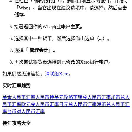
在栏位
「 你的银行」
中，删除目前显示的银行，并搜寻
「Wise」。当它出现在建议选项中，请选择，然后点击
储存
。
接著返回你的Wise商业帐户
主页。
选择其中一种货币，然后选择溢出选单（
...
）。
选择
「 管理会计」。
再次尝试将货币连接到已修改的Xero银行帐户。
如果仍然无法连接，
请联络Xero
。
实时汇率趋势
美金人民币汇率
人民币换美元攻略
英镑兑人民币汇率
加币兑人
民币汇率
欧元兑人民币汇率
日元兑人民币汇率
港币兑人民币汇
率
台币对人民币汇率
换汇攻略大全