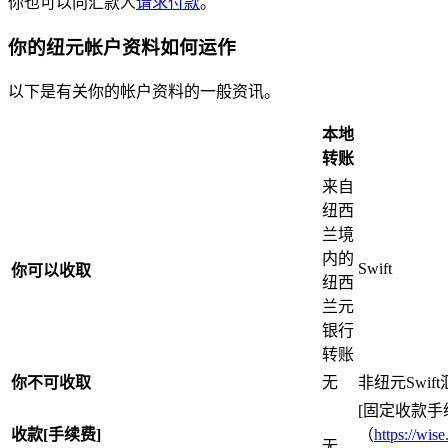
你也可以向汇款人
请求付款
。
你的纽元帐户资料如何运作
以下是有关你的帐户资料的一般资讯。
本地
转账
来自
纽西
兰境
内的
Swift
你可以收取
纽西
兰元
银行
转账
你不可收取
无
非纽元Swif
[固定收款手
收款[手续费]
（
https://wi
无