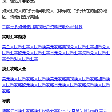
镑，但这并非必要。
如果汇款人的银行询问收款人（即你的）银行所在的国家/地
区，请他们选择英国。
了解更多如何使用英镑帐户资料接收Swift付款
实时汇率趋势
美金人民币汇率
人民币换美元攻略
英镑兑人民币汇率
加币兑人
民币汇率
欧元兑人民币汇率
日元兑人民币汇率
港币兑人民币汇
率
台币对人民币汇率
换汇攻略大全
美元换人民币攻略
人民币换美元攻略
英镑换人民币攻略
加币换
人民币攻略
欧元换人民币攻略
日元换人民币攻略
港币换人民币
攻略
导航
博客
每日换汇攻略
换汇经验分享
Remitly 常见问题
LemFi 常见