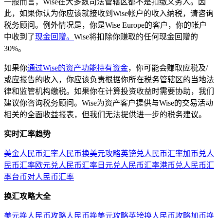
一般而言，Wise在大多数司法管辖区都不是扣缴义务人。因
此，如果你认为你应该就接收到Wise帐户的收入纳税，请咨询
税务顾问。例外情况是，你是Wise Europe的客户，你的帐户
中收到了
现金回赠。
Wise将扣除你赚取的任何现金回赠的
30%。
如果你
通过Wise的资产功能持有资金
，你可能会赚取应税及/
或应报告的收入，你应该负责根据你所在税务管辖区的当地法
律和监管机构缴税。如果你在计算投资收益时需要协助，我们
建议你咨询税务顾问。Wise为资产客户提供与Wise的交易活动
相关的全面收益报表，但我们无法提供进一步的税务建议。
实时汇率趋势
美金人民币汇率
人民币换美元攻略
英镑兑人民币汇率
加币兑人
民币汇率
欧元兑人民币汇率
日元兑人民币汇率
港币兑人民币汇
率
台币对人民币汇率
换汇攻略大全
美元换人民币攻略
人民币换美元攻略
英镑换人民币攻略
加币换