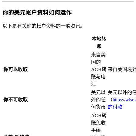
你的美元帐户资料如何运作
以下是有关你的帐户资料的一般资讯。
本地转
账
来自美
国的
你可以收取
ACH转
来自美国境外
账与电
汇
美元以
美元以外的任
你不可收取
外的任
（
https://wi
何货币
的付款
ACH转
账免收
手续