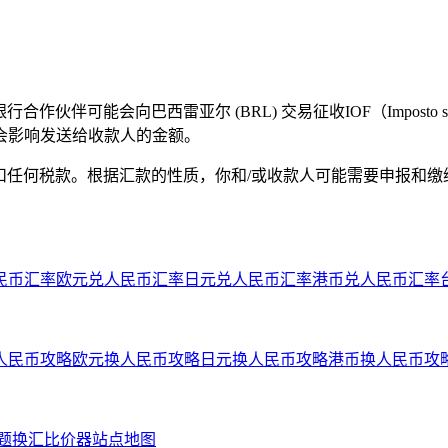
能会向巴西雷亚尔 (BRL) 交易征收IOF（Imposto sobre O
会影响发送给收款人的金额。
扣任何税款。根据汇款的性质，你和/或收款人可能需要申报和缴
民币汇率
欧元兑人民币汇率
日元兑人民币汇率
港币兑人民币汇率
人民币攻略
欧元换人民币攻略
日元换人民币攻略
港币换人民币攻
问题
换汇比价器
站点地图