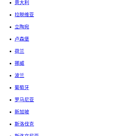
意大利
拉脱维亚
立陶宛
卢森堡
荷兰
挪威
波兰
葡萄牙
罗马尼亚
新加坡
斯洛伐克