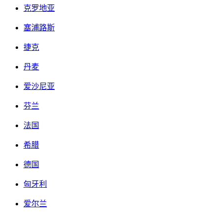
克罗地亚
塞浦路斯
捷克
丹麦
爱沙尼亚
芬兰
法国
希腊
德国
匈牙利
爱尔兰