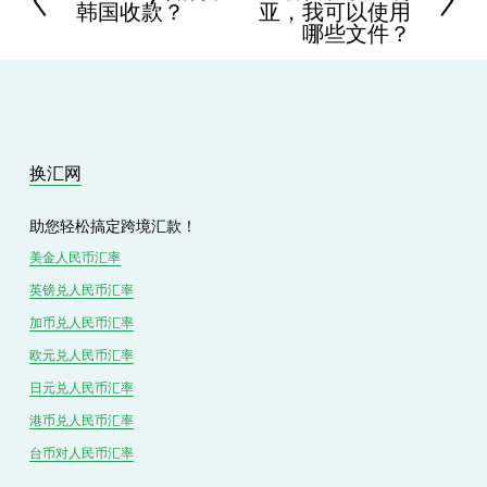
韩国收款？
亚，我可以使用
x
r
哪些文件？
t
e
v
i
o
u
s
换汇网
助您轻松搞定跨境汇款！
美金人民币汇率
英镑兑
人民
币汇率
加币兑
人民币
汇率
欧元兑人民币汇率
日元兑人民币汇率
港币兑
人民
币汇率
台币对
人民
币汇率