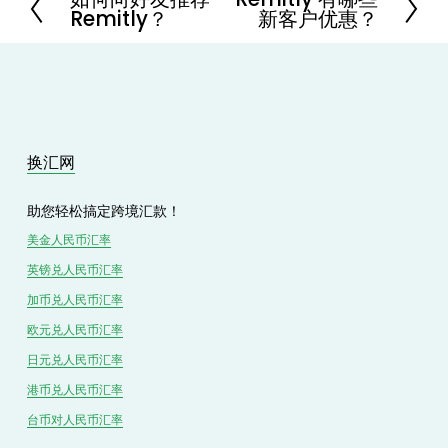
Remitly？
新客户优惠？
r
e
e
x
v
t
i
o
u
s
换汇网
助您轻松搞定跨境汇款！
美金人民币汇率
英镑兑
人民
币汇率
加币兑
人民币
汇率
欧元兑人民币汇率
日元兑人民币汇率
港币兑
人民
币汇率
台币对
人民
币汇率