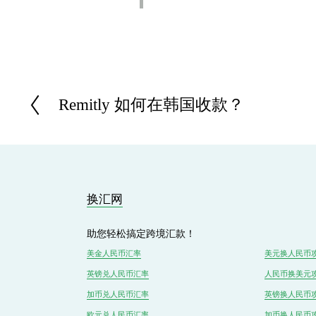
Remitly 如何在韩国收款？
P
r
e
v
i
o
u
s
换汇网
助您轻松搞定跨境汇款！
美金人民币汇率
美元换人民币
英镑兑
人民
币汇率
人民币换美元
加币兑
人民币
汇率
英镑换人民币
欧元兑人民币汇率
加币换人民币