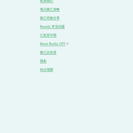
联系我们
每日换汇攻略
换汇经验分享
Remitly 常见问题
汇款至中国
Remit Buddy GPT
 ✨
换汇
比价
器
隐私
站点地图