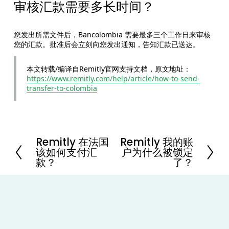
审核汇款需要多长时间？
您发出所需文件后，Bancolombia 需要最多三个工作日来审核
您的汇款。批准后会立刻向您发出通知，告知汇款已送达。
本文转载/编译自Remitly官网支持文档，原文地址：
https://www.remitly.com/help/article/how-to-send-
transfer-to-colombia
Remitly 在法国
Remitly 我的账
P
N
该如何支付汇
户为什么被锁定
r
e
款？
了？
e
x
v
t
i
o
u
s