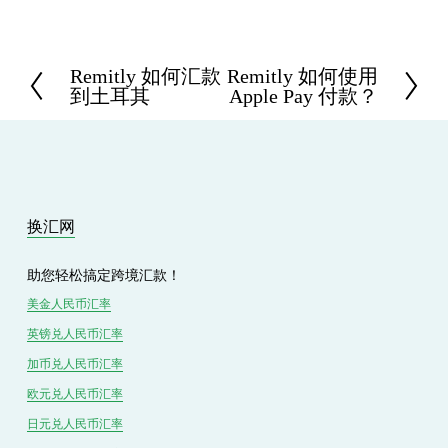
Remitly 如何汇款
Remitly 如何使用
P
N
到土耳其
Apple Pay 付款？
r
e
e
x
v
t
i
o
u
s
换汇网
助您轻松搞定跨境汇款！
美金人民币汇率
英镑兑
人民
币汇率
加币兑
人民币
汇率
欧元兑人民币汇率
日元兑人民币汇率