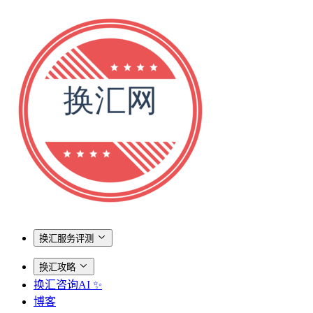
换汇服务评测
换汇攻略
换汇咨询AI ✨
博客