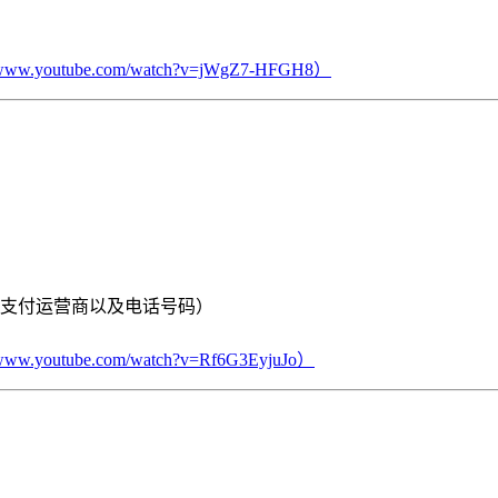
//www.youtube.com/watch?v=jWgZ7-HFGH8）
支付运营商以及电话号码）
//www.youtube.com/watch?v=Rf6G3EyjuJo）