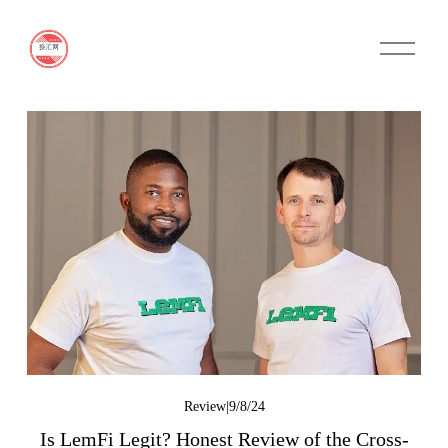
O
p
e
n
M
e
n
u
9/8/24
Review
Is LemFi Legit? Honest Review of the Cross-