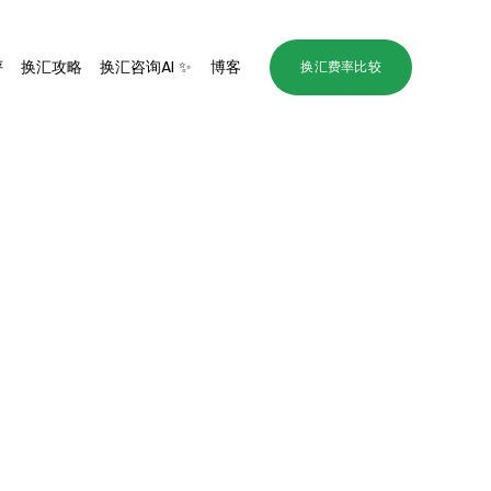
评
换汇攻略
换汇咨询AI ✨
博客
换汇费率比较