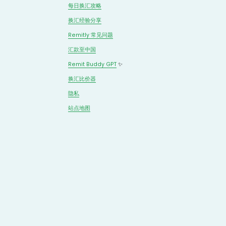
每日换汇攻略
换汇经验分享
Remitly 常见问题
汇款至中国
Remit Buddy GPT
 ✨
换汇
比价
器
隐私
站点地图