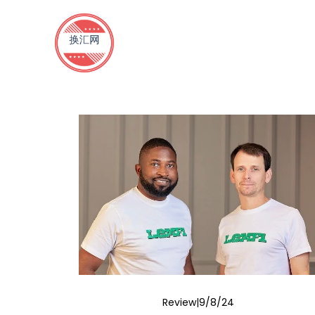
Review
9/8/24