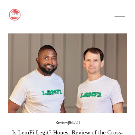
O
p
e
n
M
e
n
u
9/8/24
Review
Is LemFi Legit? Honest Review of the Cross-