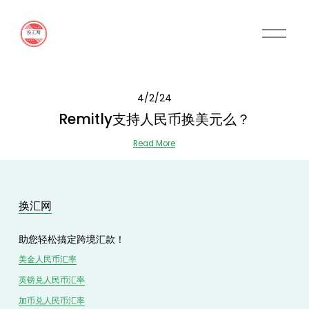
O
p
e
n
M
4/2/24
e
n
Remitly支持人民币换美元么？
u
Read More
换汇网
助您轻松搞定跨境汇款！
美金人民币汇率
英镑兑
人民
币汇率
加币兑
人民币
汇率