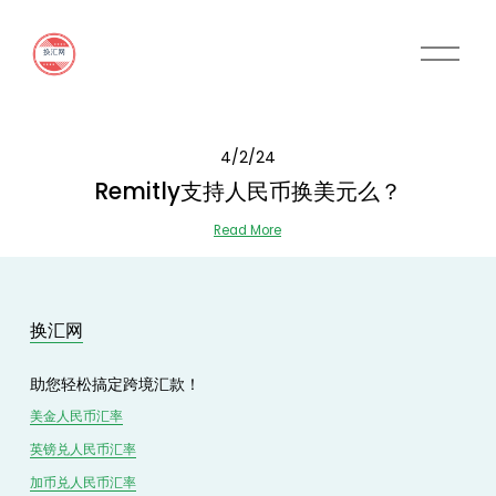
O
p
e
n
M
4/2/24
e
n
Remitly支持人民币换美元么？
u
Read More
换汇网
助您轻松搞定跨境汇款！
美金人民币汇率
英镑兑
人民
币汇率
加币兑
人民币
汇率