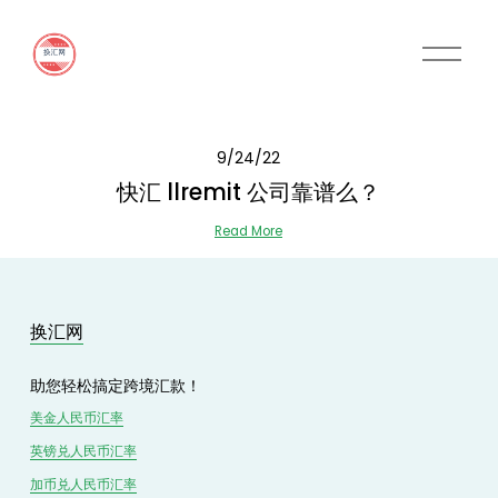
O
p
e
n
M
9/24/22
e
n
快汇 llremit 公司靠谱么？
u
Read More
换汇网
助您轻松搞定跨境汇款！
美金人民币汇率
英镑兑
人民
币汇率
加币兑
人民币
汇率