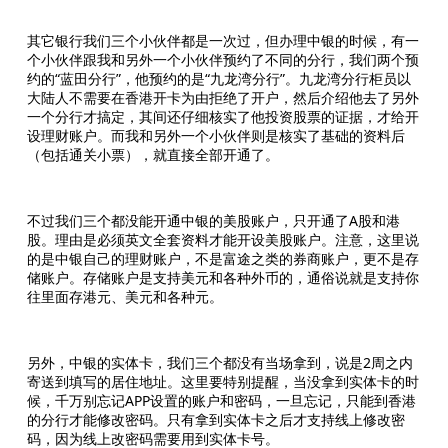
其它银行我们三个小伙伴都是一次过，但办理中银的时候，有一
个小伙伴跟我和另外一个小伙伴预约了不同的分行，我们两个预
约的“蓝田分行”，他预约的是“九龙湾分行”。九龙湾分行柜员以
大陆人不需要在香港开卡为由拒绝了开户，然后介绍他去了另外
一个分行才搞定，其间还仔细核实了他投资股票的证据，才给开
设理财账户。而我和另外一个小伙伴则是核实了基础的资料后
（包括通关小票），就直接全部开通了。
不过我们三个都没能开通中银的美股账户，只开通了A股和港
股。理由是必须英文全套资料才能开设美股账户。注意，这里说
的是中银自己的理财账户，不是富途之类的券商账户，更不是存
储账户。存储账户是支持美元和各种外币的，通俗说就是支持你
往里面存港元、美元和各种元。
另外，中银的实体卡，我们三个都没有当场拿到，说是2周之内
寄送到填写的居住地址。这里要特别提醒，当没拿到实体卡的时
候，千万别忘记APP设置的账户和密码，一旦忘记，只能到香港
的分行才能修改密码。只有拿到实体卡之后才支持线上修改密
码，因为线上改密码需要用到实体卡号。