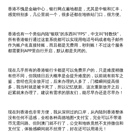
香港不愧是金融中心，银行网点遍地都是，尤其是中银和汇丰，
感觉特别多，几公里就一个，很多还都在地铁站门口，很方便。
香港也有一个类似内陆“银联”的东西叫“FPS”，中文叫“转数快”，
所有香港银行通过这套系统都可以实现用电话号码或者电子邮件
作为账户名直接转账，而且都是无费用，秒到账！不过这个服务
都需要到APP里自行开启，默认都是关闭的。
现在几乎所有的香港银行卡都是可以免费开户的，只是难度稍微
有些不同，但我猜日后大概率是会提升难度的，以前就有前车之
鉴，曾经也完全放开过，后来办理的人多了，门槛瞬间提高很
多，我当时就是被卡死了，所以记忆犹新。这次重新放开之后，
赶紧就来办理了。建议有需求的朋友们，能尽早办还是尽早办！
现在到香港也非常方便，我从深圳过的口岸，从内陆到香港整体
没有任何不适感，全程各种高德地图+支付宝，完全可以不带港
币无需问路。但到澳门就不行了，公交和地铁竟然不支持微信和
支付宝，体验感瞬间就不丝滑了，好在还可以用港元！