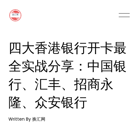
O
p
e
n
M
四大香港银行开卡最
e
n
u
全实战分享：中国银
行、汇丰、招商永
隆、众安银行
Written By
换汇网