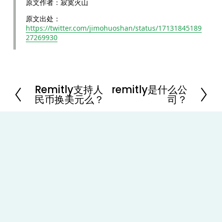
原文作者：寂寞火山
原文出处：
https://twitter.com/jimohuoshan/status/17131845189
27269930
Remitly支持人
remitly是什么公
P
N
民币换美元么？
司？
r
e
e
x
v
t
i
o
u
s