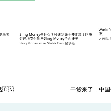
Worl
版）
搅局者
Sling Money是什么？秒速到账免费汇款？区块
链跨境支付新星Sling Money全面评测
人民币
,
Sling Money
,
wise
,
Stable Coin
,
区块链
🇳
干货来了，中国
N
e
x
t