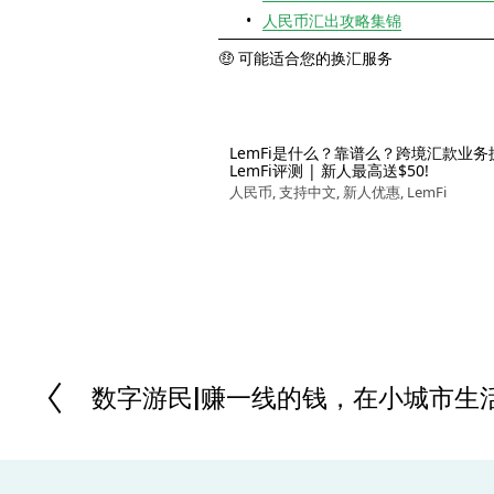
人民币汇出攻略集锦
🤑 可能适合您的换汇服务
LemFi是什么？靠谱么？跨境汇款业务
LemFi评测 | 新人最高送$50!
人民币
,
支持中文
,
新人优惠
,
LemFi
数字游民|赚一线的钱，在小城市生活
P
r
e
v
i