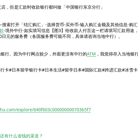
支店，但是汇款时收款银行都叫做「中国银行东京分行」
pp-搜索打开「结汇购汇」-选择货币-买外币-输入购汇金额及其他信息-购
款
-境外中行-如实填写信息【图3】给收款人付言这一栏请填写汇款用途，留学生
00日元的服务费（各国服务费可能不同，具体请咨询当地中行）。
地银行。因为中行网点较少，外面更没有中行的
ATM
，我觉得存入当地银
银行卡#日本留学银行卡#日本生活#留学日本#国际汇款#跨进汇款#冰雪卡
shu.com/explore/640f603c000000000703b5f7
元还有什么省钱的渠道？