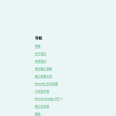
导航
博客
关于我们
联系我们
每日换汇攻略
换汇经验分享
Remitly 常见问题
汇款至中国
Remit Buddy GPT
 ✨
换汇
比价
器
隐私