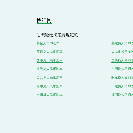
o
u
s
换汇网
助您轻松搞定跨境汇款！
美金人民币汇率
美元换人民币
英镑兑
人民
币汇率
人民币换美元
加币兑
人民币
汇率
英镑换人民币
欧元兑人民币汇率
加币换人民币
日元兑人民币汇率
欧元换人民币
港币兑
人民
币汇率
日元换人民币
台币对
人民
币汇率
港币换人民币