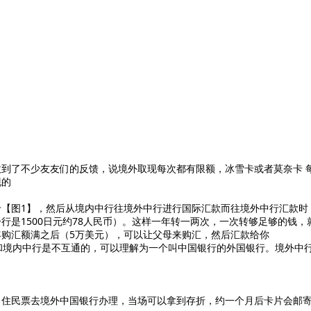
到了不少友友们的反馈，说境外取现每次都有限额，冰雪卡或者莫奈卡 
现的
【图1】，然后从境内中行往境外中行进行国际汇款而往境外中行汇款时
行是1500日元约78人民币）。这样一年转一两次，一次转够足够的钱，
购汇额满之后（5万美元），可以让父母来购汇，然后汇款给你
和境内中行是不互通的，可以理解为一个叫中国银行的外国银行。境外中行的
、住民票去境外中国银行办理，当场可以拿到存折，约一个月后卡片会邮