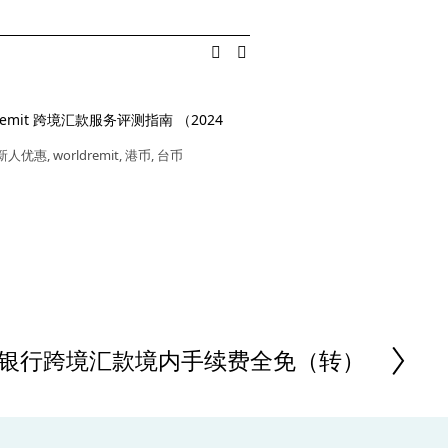
dRemit 跨境汇款服务评测指南 （2024
西联汇款/Western Unio
南
新人优惠
,
worldremit
,
港币
,
台币
人民币
,
新人优惠
,
西联汇款
,
现
宝闪速收款
银行跨境汇款境内手续费全免（转）