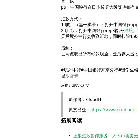
言问题
ps：中国银行在日本横滨大阪等地都有
汇款方式：
1⃣️购汇（需一类卡）：打开中国银行a
2⃣️汇款：打开中国银行app-转账-
跨境汇
天后境外中行会收到汇款，同时扣除15
后续：
去网点取出所有钱的现金，然后存入当
#境外中行#中国银行东京分行#留学生
城冰雪卡
发布于 2023-03-13
原作者：CloudH
原文出处：
https://www.xiaohong
拓展阅读
上银汇款暂停服务！人民币换美