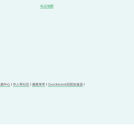
站点地图
交易中心
 | 
华人帮社区
 | 
優雅筆寄
| 
Quickback回国加速器
 |