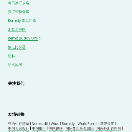
每日换汇攻略
换汇经验分享
Remitly 常见问题
汇款至中国
Remit Buddy GPT
 ✨
换汇
比价
器
隐私
站点地图
关注我们
友情链接
纽约生存清单
 | 
Normadit
 | 
Wise
 | 
Remitly
 | 
WorldRemit
 | 
新浪外汇
 | 
中国人民银行
 | 
中国银行
 | 
中国银联
 | 
国际货币基金组织
 | 
国家外汇管理局
 | 