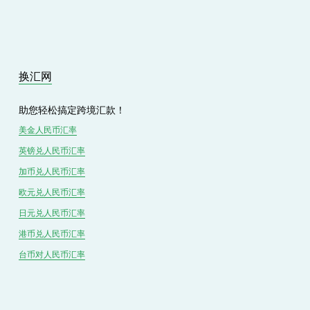
i
o
u
s
换汇网
助您轻松搞定跨境汇款！
美金人民币汇率
英镑兑
人民
币汇率
加币兑
人民币
汇率
欧元兑人民币汇率
日元兑人民币汇率
港币兑
人民
币汇率
台币对
人民
币汇率