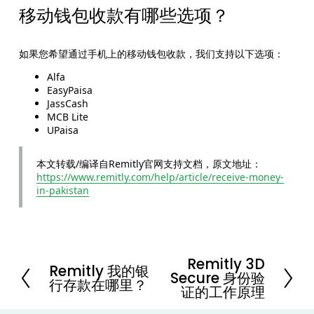
移动钱包收款有哪些选项？
如果您希望通过手机上的移动钱包收款，我们支持以下选项：
Alfa
EasyPaisa
JassCash
MCB Lite
UPaisa
本文转载/编译自Remitly官网支持文档，原文地址：
https://www.remitly.com/help/article/receive-money-
in-pakistan
Remitly 3D
N
Remitly 我的银
P
Secure 身份验
e
行存款在哪里？
r
证的工作原理
x
e
t
v