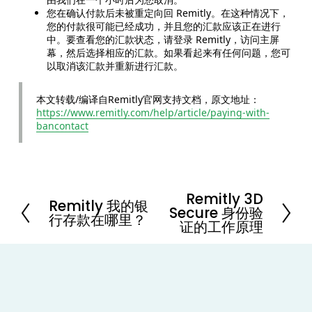
您在确认付款后未被重定向回 Remitly。在这种情况下，
您的付款很可能已经成功，并且您的汇款应该正在进行
中。要查看您的汇款状态，请登录 Remitly，访问主屏
幕，然后选择相应的汇款。如果看起来有任何问题，您可
以取消该汇款并重新进行汇款。
本文转载/编译自Remitly官网支持文档，原文地址：
https://www.remitly.com/help/article/paying-with-
bancontact
Remitly 3D
N
Remitly 我的银
P
Secure 身份验
e
行存款在哪里？
r
证的工作原理
x
e
t
v
i
o
u
s