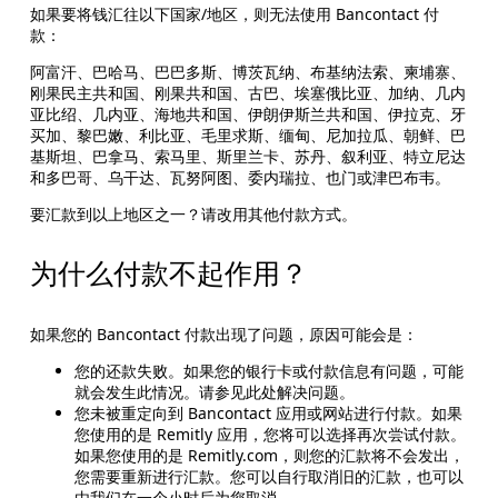
如果要将钱汇往以下国家/地区，则无法使用 Bancontact 付
款：
阿富汗、巴哈马、巴巴多斯、博茨瓦纳、布基纳法索、柬埔寨、
刚果民主共和国、刚果共和国、古巴、埃塞俄比亚、加纳、几内
亚比绍、几内亚、海地共和国、伊朗伊斯兰共和国、伊拉克、牙
买加、黎巴嫩、利比亚、毛里求斯、缅甸、尼加拉瓜、朝鲜、巴
基斯坦、巴拿马、索马里、斯里兰卡、苏丹、叙利亚、特立尼达
和多巴哥、乌干达、瓦努阿图、委内瑞拉、也门或津巴布韦。
要汇款到以上地区之一？请改用其他付款方式。
为什么付款不起作用？
如果您的 Bancontact 付款出现了问题，原因可能会是：
您的还款失败。如果您的银行卡或付款信息有问题，可能
就会发生此情况。请参见此处解决问题。
您未被重定向到 Bancontact 应用或网站进行付款。如果
您使用的是 Remitly 应用，您将可以选择再次尝试付款。
如果您使用的是 Remitly.com，则您的汇款将不会发出，
您需要重新进行汇款。您可以自行取消旧的汇款，也可以
由我们在一个小时后为您取消。