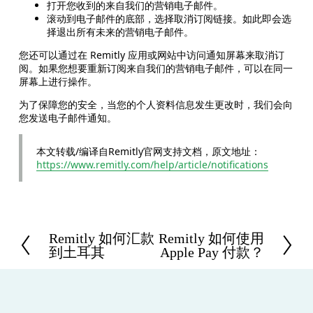
打开您收到的来自我们的营销电子邮件。
滚动到电子邮件的底部，选择取消订阅链接。如此即会选
择退出所有未来的营销电子邮件。
您还可以通过在 Remitly 应用或网站中访问通知屏幕来取消订
阅。如果您想要重新订阅来自我们的营销电子邮件，可以在同一
屏幕上进行操作。
为了保障您的安全，当您的个人资料信息发生更改时，我们会向
您发送电子邮件通知。
本文转载/编译自Remitly官网支持文档，原文地址：
https://www.remitly.com/help/article/notifications
Remitly 如何汇款
Remitly 如何使用
P
N
到土耳其
Apple Pay 付款？
r
e
e
x
v
t
i
o