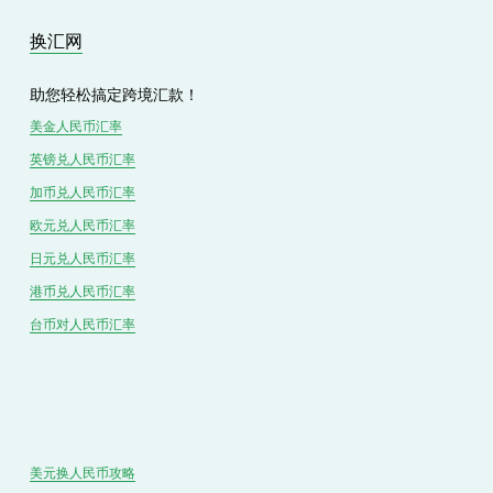
u
s
换汇网
助您轻松搞定跨境汇款！
美金人民币汇率
英镑兑
人民
币汇率
加币兑
人民币
汇率
欧元兑人民币汇率
日元兑人民币汇率
港币兑
人民
币汇率
台币对
人民
币汇率
美元换人民币攻略