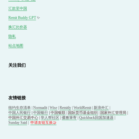
汇款至中国
Remit Buddy GPT
 ✨
换汇
比价
器
隐私
站点地图
关注我们
友情链接
纽约生存清单
 | 
Normadit
 | 
Wise
 | 
Remitly
 | 
WorldRemit
 | 
新浪外汇
 | 
中国人民银行
 | 
中国银行
 | 
中国银联
 | 
国际货币基金组织
 | 
国家外汇管理局
 | 
中国外汇交易中心
 | 
华人帮社区
 | 
優雅筆寄
| 
Quickback回国加速器
 |
Sunday Said
 |
申请友链互换🤝