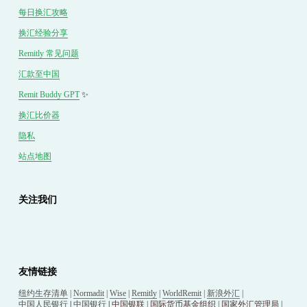
每日换汇攻略
换汇经验分享
Remitly 常见问题
汇款至中国
Remit Buddy GPT
 ✨
换汇
比价
器
隐私
站点地图
关注我们
友情链接
纽约生存清单
 | 
Normadit
 | 
Wise
 | 
Remitly
 | 
WorldRemit
 | 
新浪外汇
 | 
中国人民银行
 | 
中国银行
 | 
中国银联
 | 
国际货币基金组织
 | 
国家外汇管理局
 | 