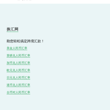
e
v
i
o
u
s
换汇网
助您轻松搞定跨境汇款！
美金人民币汇率
英镑兑
人民
币汇率
加币兑
人民币
汇率
欧元兑人民币汇率
日元兑人民币汇率
港币兑
人民
币汇率
台币对
人民
币汇率