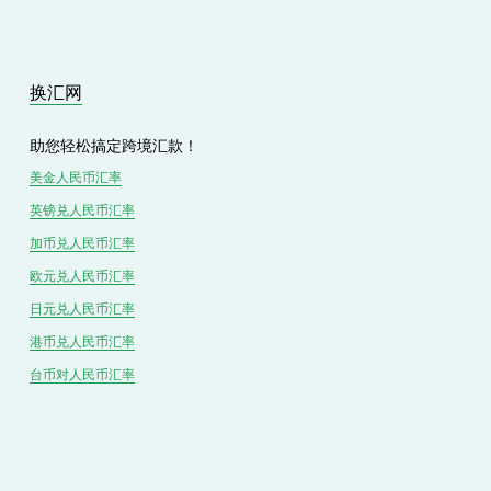
i
o
u
s
换汇网
助您轻松搞定跨境汇款！
美金人民币汇率
英镑兑
人民
币汇率
加币兑
人民币
汇率
欧元兑人民币汇率
日元兑人民币汇率
港币兑
人民
币汇率
台币对
人民
币汇率