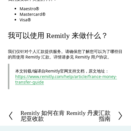
Maestro®
Mastercard®
Visa®
我可以使用 Remitly 来做什么？
我们仅针对个人汇款提供服务。请确保您了解您可以为了哪些目
的而使用 Remitly 汇款。详情请参见 Remitly 用户协议。
本文转载/编译自Remitly官网支持文档，原文地址：
https://www.remitly.com/help/article/france-money-
transfer-guide
Remitly 如何在肯
Remitly 丹麦汇款
P
N
尼亚收款
指南
r
e
e
x
v
t