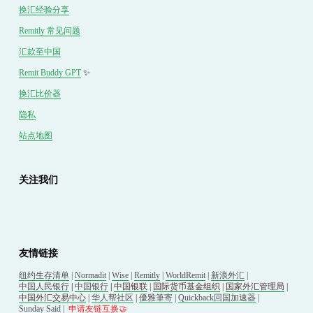
换汇经验分享
Remitly 常见问题
汇款至中国
Remit Buddy GPT
 ✨
换汇
比价
器
隐私
站点地图
关注我们
友情链接
纽约生存清单
 | 
Normadit
 | 
Wise
 | 
Remitly
 | 
WorldRemit
 | 
新浪外汇
 | 
中国人民银行
 | 
中国银行
 | 
中国银联
 | 
国际货币基金组织
 | 
国家外汇管理局
 | 
中国外汇交易中心
 | 
华人帮社区
 | 
優雅筆寄
| 
Quickback回国加速器
 |
Sunday Said
 |
申请友链互换🤝