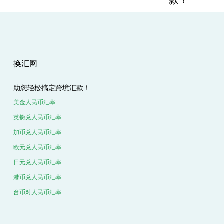
e
t
v
i
o
u
s
换汇网
助您轻松搞定跨境汇款！
美金人民币汇率
英镑兑
人民
币汇率
加币兑
人民币
汇率
欧元兑人民币汇率
日元兑人民币汇率
港币兑
人民
币汇率
台币对
人民
币汇率