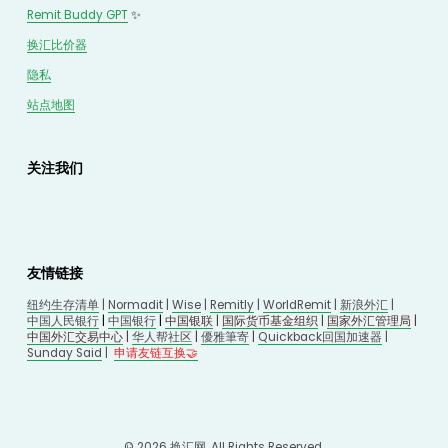
Remit Buddy GPT
 ✨
换汇
比价
器
隐私
站点地图
关注我们
友情链接
纽约生存清单
 | 
Normadit
 | 
Wise
 | 
Remitly
 | 
WorldRemit
 | 
新浪外汇
 | 
中国人民银行
 | 
中国银行
 | 
中国银联
 | 
国际货币基金组织
 | 
国家外汇管理局
 | 
中国外汇交易中心
 | 
华人帮社区
 | 
優雅筆寄
| 
Quickback回国加速器
 |
Sunday Said
 |
申请友链互换🤝
© 2026 
换汇网
. All Rights Reserved.