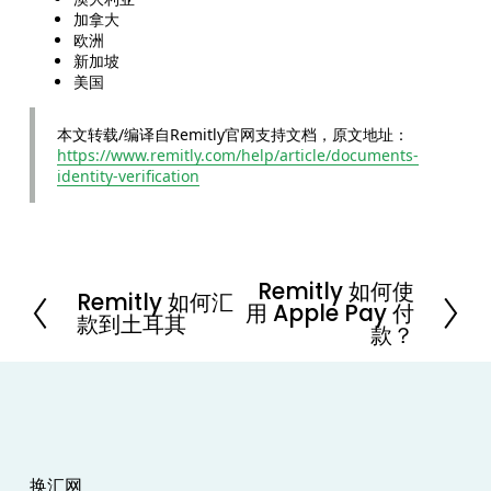
加拿大
欧洲
新加坡
美国
本文转载/编译自Remitly官网支持文档，原文地址：
https://www.remitly.com/help/article/documents-
identity-verification
Remitly 如何使
N
Remitly 如何汇
P
用 Apple Pay 付
e
款到土耳其
r
款？
x
e
t
v
i
o
u
s
换汇网