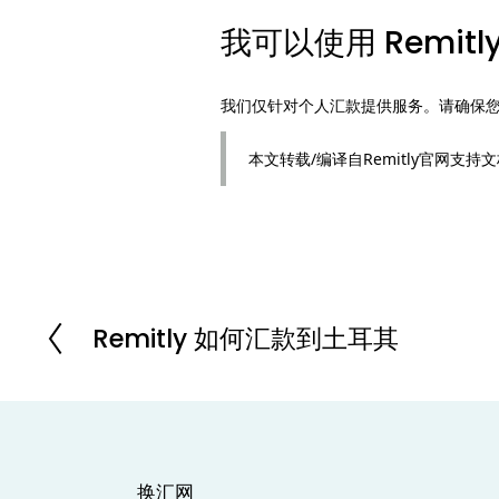
我可以使用 Remit
我们仅针对个人汇款提供服务。请确保您了解您
本文转载/编译自Remitly官网支
Remitly 如何汇款到土耳其
P
r
e
v
i
o
u
s
换汇网