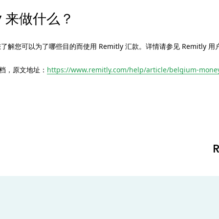
ly 来做什么？
可以为了哪些目的而使用 Remitly 汇款。详情请参见 Remitly 
持文档，原文地址：
https://www.remitly.com/help/article/belgium-mone
N
e
x
t