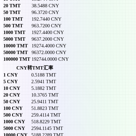
20
TMT
38.5488
CNY
50
TMT
96.3720
CNY
100
TMT
192.7440
CNY
500
TMT
963.7200
CNY
1000
TMT
1927.4400
CNY
5000
TMT
9637.2000
CNY
10000
TMT
19274.4000
CNY
50000
TMT
96372.0000
CNY
100000
TMT
192744.0000
CNY
CNY转TMT汇率
1
CNY
0.5188
TMT
5
CNY
2.5941
TMT
10
CNY
5.1882
TMT
20
CNY
10.3765
TMT
50
CNY
25.9411
TMT
100
CNY
51.8823
TMT
500
CNY
259.4114
TMT
1000
CNY
518.8229
TMT
5000
CNY
2594.1145
TMT
10000
CNY
5188.2289
TMT