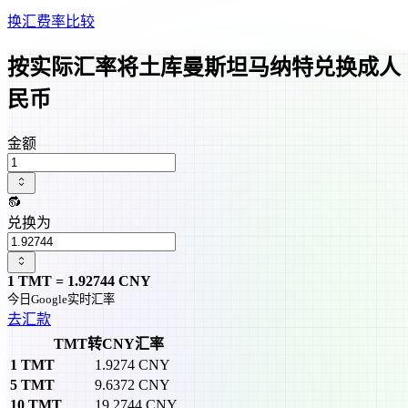
换汇费率比较
按实际汇率将土库曼斯坦马纳特兑换成人
民币
金额
🔂
兑换为
1
TMT
=
1.92744
CNY
今日Google实时汇率
去汇款
TMT转CNY汇率
1
TMT
1.9274
CNY
5
TMT
9.6372
CNY
10
TMT
19.2744
CNY