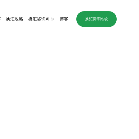
评
换汇攻略
换汇咨询AI ✨
博客
换汇费率比较