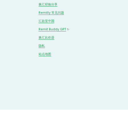
换汇经验分享
Remitly 常见问题
汇款至中国
Remit Buddy GPT
 ✨
换汇
比价
器
隐私
站点地图