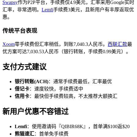
Swapsy
作为P2P平台，手续费仅4.9美元，汇率采用Google实时
汇率，非常透明。
Lemfi
手续费3美元，且新用户有丰厚返现优
惠。
传统平台表现
Xoom
零手续费但汇率稍低，到账7,040.3人民币。
西联汇款
最
优方案可达7,030.53人民币（银行转账，手续费0.99美元）。
支付方式建议
银行转账(ACH)
：通常手续费最低，汇率最优
借记卡
：速度较快，手续费适中
信用卡
：最快但手续费较高，不太推荐大额换汇
新用户优惠不容错过
Lemfi
：使用邀请码『QIBIR68K』，首单满$100返$20
熊猫速汇
：首单免手续费