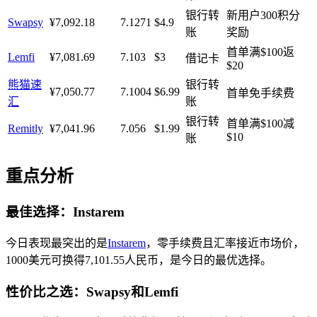
银行转
新用户300积分
Swapsy
¥7,092.18
7.1271
$4.9
账
奖励
首单满$100返
Lemfi
¥7,081.69
7.103
$3
借记卡
$20
熊猫速
银行转
¥7,050.77
7.1004
$6.99
首单免手续费
汇
账
银行转
首单满$100减
Remitly
¥7,041.96
7.056
$1.99
$10
账
重点分析
最佳选择：Instarem
今日表现最突出的是
Instarem
，零手续费且汇率接近市场价，
1000美元可换得7,101.55人民币，是今日的最优选择。
性价比之选：Swapsy和Lemfi