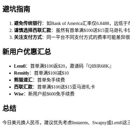
避坑指南
避免传统银行
：如Bank of America汇率仅6.8488，远
谨慎选择西联汇款
：虽然有首单满$100送$15亚马逊礼
关注支付方式
：同一平台不同支付方式的费率可能差异很
新用户优惠汇总
Lemfi
：首单满$100返$20，邀请码『QIBIR68K』
Remitly
：首单满$100减$10
熊猫速汇
：首单免手续费
西联汇款
：首单满$100送$15亚马逊礼卡
Wise
：新用户前$600免手续费
总结
今日美元换人民币，建议优先考虑Instarem、Swapsy或Le