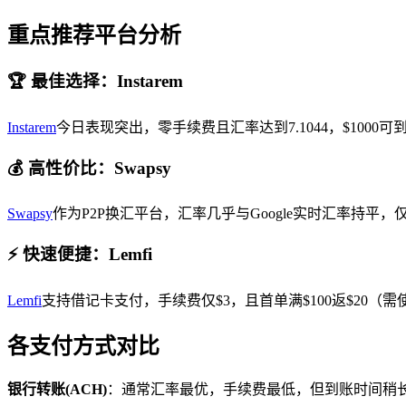
重点推荐平台分析
🏆 最佳选择：Instarem
Instarem
今日表现突出，零手续费且汇率达到7.1044，$1000可到
💰 高性价比：Swapsy
Swapsy
作为P2P换汇平台，汇率几乎与Google实时汇率持平，
⚡ 快速便捷：Lemfi
Lemfi
支持借记卡支付，手续费仅$3，且首单满$100返$20（需
各支付方式对比
银行转账(ACH)
：通常汇率最优，手续费最低，但到账时间稍