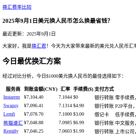
换汇费率比较
2025年9月1日美元换人民币怎么换最省钱？
最近更新：
2025年9月1日
大家好，我是
换汇君
！今天为大家带来最新的美元兑人民币汇率分
今日最优换汇方案
经过对比分析，今日$1000美元换人民币的最佳选择如下：
服务商
到账金额(CNY)
汇率
手续费($)
支付方式
Instarem
¥7,104.40
7.1044
$0
银行转账
零手续费
Swapsy
¥7,096.41
7.1314
$4.90
银行转账
P2P平
Lemfi
¥7,078.70
7.1000
$3.00
借记卡
低手续费
¥7,048.88
7.0985
$6.99
熊猫速汇
银行转账
中文服务
Remitly
¥7,046.25
7.0603
$1.99
银行转账
上市公司