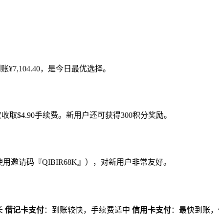
账¥7,104.40，是今日最优选择。
仅收取$4.90手续费。新用户还可获得300积分奖励。
使用邀请码『QIBIR68K』），对新用户非常友好。
长
借记卡支付
：到账较快，手续费适中
信用卡支付
：最快到账，