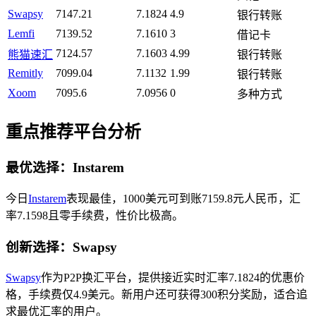
Swapsy
7147.21
7.1824
4.9
银行转账
Lemfi
7139.52
7.1610
3
借记卡
7124.57
7.1603
4.99
熊猫速汇
银行转账
Remitly
7099.04
7.1132
1.99
银行转账
Xoom
7095.6
7.0956
0
多种方式
重点推荐平台分析
最优选择：Instarem
今日
Instarem
表现最佳，1000美元可到账7159.8元人民币，汇
率7.1598且零手续费，性价比极高。
创新选择：Swapsy
Swapsy
作为P2P换汇平台，提供接近实时汇率7.1824的优惠价
格，手续费仅4.9美元。新用户还可获得300积分奖励，适合追
求最优汇率的用户。