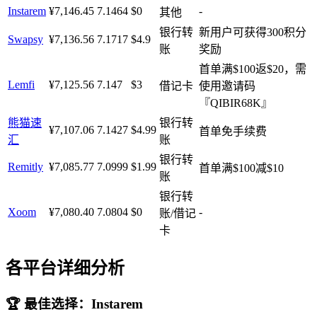
Instarem
¥7,146.45
7.1464
$0
-
其他
银行转
新用户可获得300积分
Swapsy
¥7,136.56
7.1717
$4.9
账
奖励
首单满$100返$20，需
Lemfi
¥7,125.56
7.147
$3
借记卡
使用邀请码
『QIBIR68K』
熊猫速
银行转
¥7,107.06
7.1427
$4.99
首单免手续费
汇
账
银行转
Remitly
¥7,085.77
7.0999
$1.99
首单满$100减$10
账
银行转
Xoom
¥7,080.40
7.0804
$0
-
账/借记
卡
各平台详细分析
🏆 最佳选择：Instarem