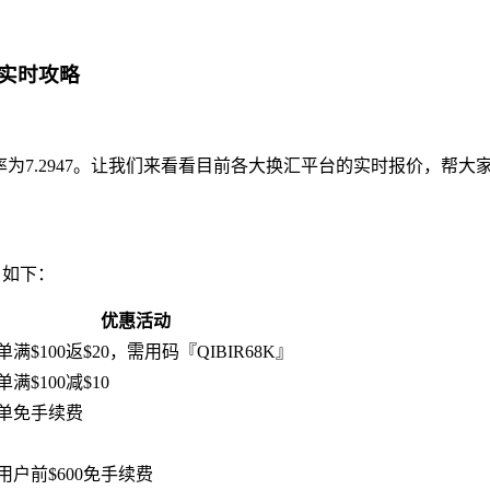
9实时攻略
率为7.2947。让我们来看看目前各大换汇平台的实时报价，帮
名如下：
优惠活动
单满$100返$20，需用码『QIBIR68K』
单满$100减$10
单免手续费
用户前$600免手续费