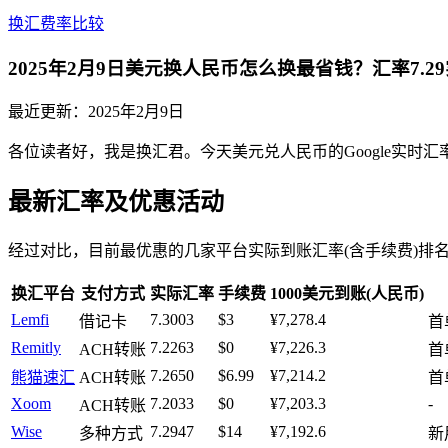
换汇费率比较
2025年2月9日美元换人民币怎么换最省钱？汇率7.2
最近更新：
2025年2月9日
各位读者好，我是换汇君。今天美元兑人民币的Google实时汇
最新汇率及优惠活动
经过对比，目前最优惠的几家平台实际到账汇率(含手续费)排
换汇平台
支付方式
实际汇率
手续费
1000美元到账(人民币)
Lemfi
7.3003
$3
¥7,278.4
借记卡
首
Remitly
7.2263
$0
¥7,226.3
ACH转账
首
7.2650
$6.99
¥7,214.2
熊猫速汇
ACH转账
首
Xoom
7.2033
$0
¥7,203.3
-
ACH转账
Wise
7.2947
$14
¥7,192.6
多种方式
新