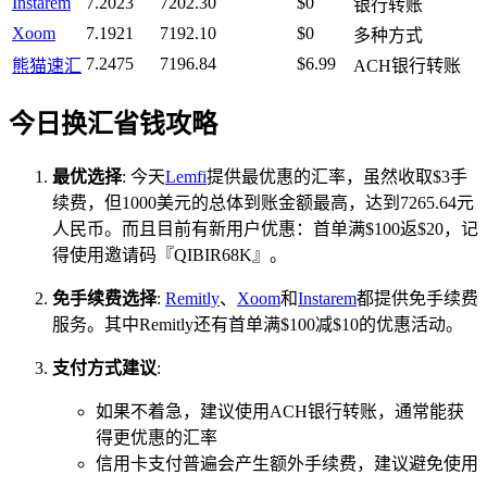
Instarem
7.2023
7202.30
$0
银行转账
Xoom
7.1921
7192.10
$0
多种方式
7.2475
7196.84
$6.99
熊猫速汇
ACH银行转账
今日换汇省钱攻略
最优选择
: 今天
Lemfi
提供最优惠的汇率，虽然收取$3手
续费，但1000美元的总体到账金额最高，达到7265.64元
人民币。而且目前有新用户优惠：首单满$100返$20，记
得使用邀请码『QIBIR68K』。
免手续费选择
:
Remitly
、
Xoom
和
Instarem
都提供免手续费
服务。其中Remitly还有首单满$100减$10的优惠活动。
支付方式建议
:
如果不着急，建议使用ACH银行转账，通常能获
得更优惠的汇率
信用卡支付普遍会产生额外手续费，建议避免使用