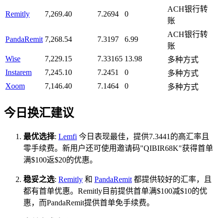
ACH银行转
Remitly
7,269.40
7.2694
0
账
ACH银行转
PandaRemit
7,268.54
7.3197
6.99
账
Wise
7,229.15
7.33165
13.98
多种方式
Instarem
7,245.10
7.2451
0
多种方式
Xoom
7,146.40
7.1464
0
多种方式
今日换汇建议
最优选择
:
Lemfi
今日表现最佳，提供7.3441的高汇率且
零手续费。新用户还可使用邀请码"QIBIR68K"获得首单
满$100返$20的优惠。
稳妥之选
:
Remitly
和
PandaRemit
都提供较好的汇率，且
都有首单优惠。Remitly目前提供首单满$100减$10的优
惠，而PandaRemit提供首单免手续费。