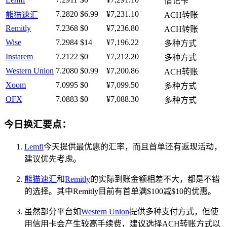
借记卡
7.2820
$6.99
¥7,231.10
熊猫速汇
ACH转账
Remitly
7.2368
$0
¥7,236.80
ACH转账
Wise
7.2984
$14
¥7,196.22
多种方式
Instarem
7.2122
$0
¥7,212.20
多种方式
Western Union
7.2080
$0.99
¥7,200.86
ACH转账
Xoom
7.0995
$0
¥7,099.50
多种方式
OFX
7.0883
$0
¥7,088.30
多种方式
今日换汇要点：
Lemfi
今天提供最优惠的汇率，而且首单还有返现活动，
建议优先考虑。
熊猫速汇
和
Remitly
的实际到账金额相差不大，都是不错
的选择。其中Remitly目前有首单满$100减$10的优惠。
虽然部分平台如
Western Union
提供多种支付方式，但使
用信用卡会产生较高手续费，建议选择ACH转账方式以