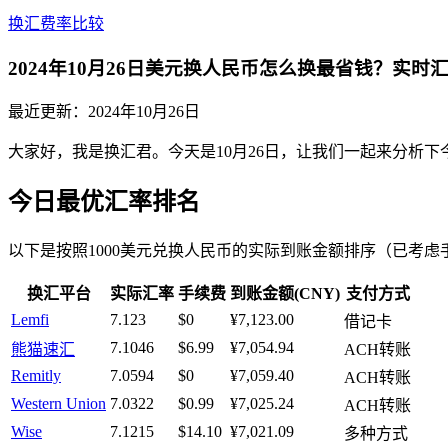
换汇费率比较
2024年10月26日美元换人民币怎么换最省钱？实时
最近更新：
2024年10月26日
大家好，我是换汇君。今天是10月26日，让我们一起来分析下
今日最优汇率排名
以下是按照1000美元兑换人民币的实际到账金额排序（已考虑
换汇平台
实际汇率
手续费
到账金额(CNY)
支付方式
Lemfi
7.123
$0
¥7,123.00
借记卡
7.1046
$6.99
¥7,054.94
熊猫速汇
ACH转账
Remitly
7.0594
$0
¥7,059.40
ACH转账
Western Union
7.0322
$0.99
¥7,025.24
ACH转账
Wise
7.1215
$14.10
¥7,021.09
多种方式