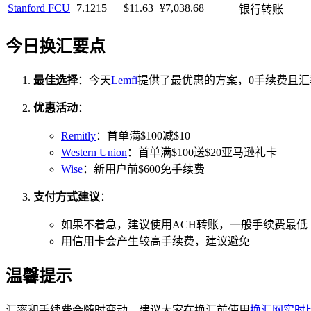
Stanford FCU
7.1215
$11.63
¥7,038.68
银行转账
今日换汇要点
最佳选择
：今天
Lemfi
提供了最优惠的方案，0手续费且汇率7
优惠活动
：
Remitly
：首单满$100减$10
Western Union
：首单满$100送$20亚马逊礼卡
Wise
：新用户前$600免手续费
支付方式建议
：
如果不着急，建议使用ACH转账，一般手续费最低
用信用卡会产生较高手续费，建议避免
温馨提示
汇率和手续费会随时变动，建议大家在换汇前使用
换汇网实时