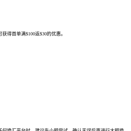
获得首单满$100返$30的优惠。
任何换汇平台时，建议先小额尝试，确认无误后再进行大额换