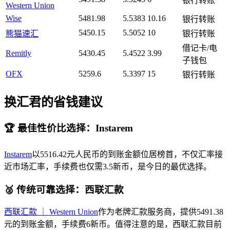
银行转账
Western Union
Wise
5481.98
5.5383
10.16
银行转账
5450.15
5.5052
10
熊猫速汇
银行转账
借记卡/电
Remitly
5430.45
5.4522
3.99
子钱包
OFX
5259.6
5.3397
15
银行转账
换汇君的省钱建议
🏆 最佳性价比选择：Instarem
Instarem
以5516.42元人民币的到账金额位居榜首，不仅汇率接
近市场汇率，手续费也仅需3.5新币，是今日的最优选择。
🥈 传统可靠选择：西联汇款
西联汇款 ｜ Western Union
作为老牌汇款服务商，提供5491.38
元的到账金额，手续费6新币。值得注意的是，西联汇款目前